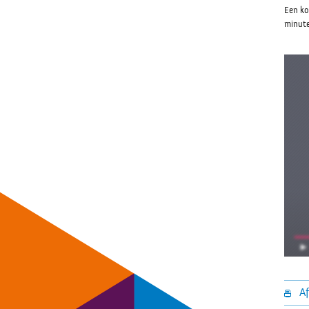
Een ko
minute
Af